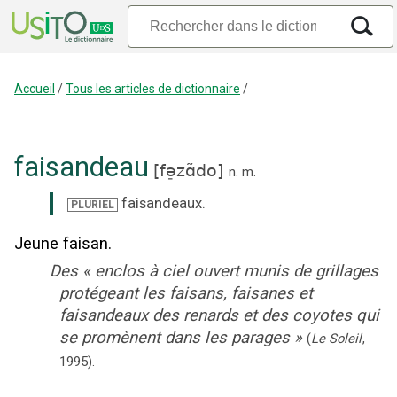
Accueil
/
Tous les articles de dictionnaire
/
faisandeau
[
fə̠zɑ̃do
]
n.
m.
faisandeaux
.
PLURIEL
Jeune faisan.
Des
«
enclos à ciel ouvert munis de grillages
protégeant les faisans, faisanes et
faisandeaux des renards et des coyotes qui
se promènent dans les parages
»
(
Le Soleil
,
1995
).