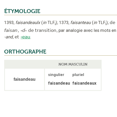
ÉTYMOLOGIE
1393
,
faisandeaulx
(
in
TLF
);
1373
,
faisanteau
(
in
TLF
);
de
i
i
faisan
,
-d-
de transition
,
par analogie avec les mots en
-and
,
et
-eau
.
ORTHOGRAPHE
NOM MASCULIN
singulier
pluriel
faisandeau
faisandeau
faisandeaux