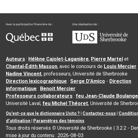
Auteurs
:
Hélène Cajolet-Laganière
,
Pierre Martel
et
Chantal‑Édith Masson
, avec le concours de
Louis Mercier
Nadine Vincent
, professeurs, Université de Sherbrooke
Direction lexicographique
:
Serge D’Amico
-
Direction
informatique
:
Benoit Mercier
Professeurs collaborateurs
:
feu Jean-Claude Boulange
Université Laval,
feu Michel Théoret
, Université de Sherbr
Qu’est-ce que le dictionnaire Usito ?
|
Contactez-nous
|
Conditio
d’utilisation
|
Paramètres des témoins
Tous droits réservés
©
Université de Sherbrooke |
3.2.2
- Der
mise à jour du contenu :
2026-08-03