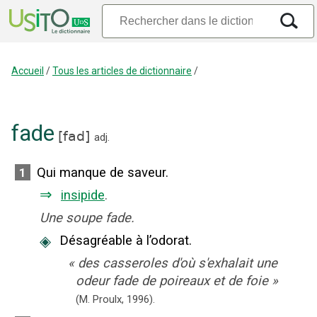
Accueil
/
Tous les articles de dictionnaire
/
fade
[
fad
]
adj.
Qui manque de saveur.
1
⇒
insipide
.
Une soupe fade.
◈
Désagréable à l’odorat.
«
des casseroles d'où s'exhalait une
odeur fade de poireaux et de foie
»
(M. Proulx,
1996).