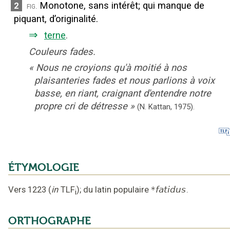
Monotone, sans intérêt
;
qui manque de
2
fig.
piquant, d’originalité.
⇒
terne
.
Couleurs fades.
«
Nous ne croyions qu'à moitié à nos
plaisanteries fades et nous parlions à voix
basse, en riant, craignant d'entendre notre
propre cri de détresse
»
(N. Kattan,
1975).
ÉTYMOLOGIE
Vers 1223
(
in
TLF
);
du latin populaire
*fatidus
.
i
ORTHOGRAPHE