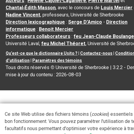
Auteurs
:
Hélène Cajolet-Laganière
,
Pierre Martel
et
Chantal‑Édith Masson
, avec le concours de
Louis Mercier
Nadine Vincent
, professeurs, Université de Sherbrooke
Direction lexicographique
:
Serge D’Amico
-
Direction
informatique
:
Benoit Mercier
Professeurs collaborateurs
:
feu Jean-Claude Boulange
Université Laval,
feu Michel Théoret
, Université de Sherbr
Qu’est-ce que le dictionnaire Usito ?
|
Contactez-nous
|
Conditio
d’utilisation
|
Paramètres des témoins
Tous droits réservés
©
Université de Sherbrooke |
3.2.2
- Der
mise à jour du contenu :
2026-08-03
Ce site Web utilise des fichiers témoins (
cookies
) essentiels
bon fonctionnement. Vous pouvez paramétrer l'utilisation de 
facultatifs nous permettant d'optimiser votre expérience à tra