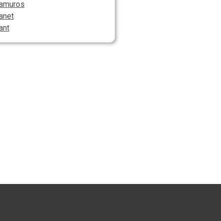
ramuros
anet
ant