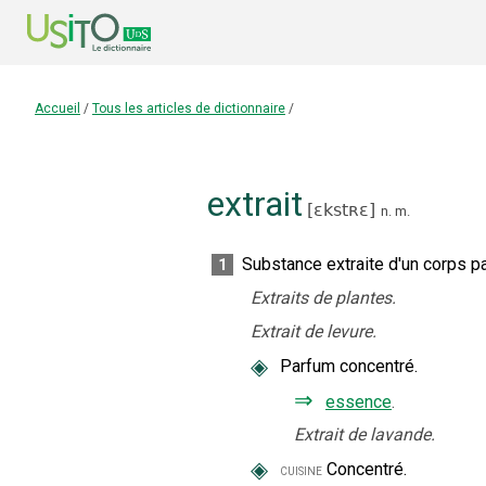
Accueil
/
Tous les articles de dictionnaire
/
extrait
[
ɛkstʀɛ
]
n.
m.
Substance extraite d'un corps 
1
Extraits de plantes.
Extrait de levure.
◈
Parfum concentré.
⇒
essence
.
Extrait de lavande.
◈
Concentré.
cuisine