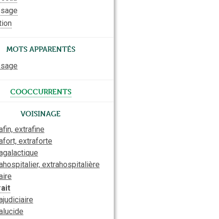
ssage
tion
Mots apparentés
ssage
cooccurrents
Voisinage
afin, extrafine
afort, extraforte
agalactique
ahospitalier, extrahospitalière
aire
ait
ajudiciaire
alucide