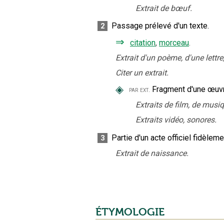
Extrait de bœuf.
Passage prélevé d'un texte.
2
⇒
citation
,
morceau
.
Extrait d'un poème, d'une lettr
Citer un extrait.
◈
Fragment d'une œuvr
par ext.
Extraits de film, de musiq
Extraits vidéo, sonores.
Partie d'un acte officiel fidèleme
3
Extrait de naissance.
ÉTYMOLOGIE