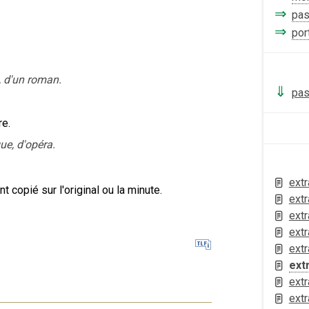
⇒
pa
⇒
por
e, d'un roman.
⇓
pa
e.
ue, d'opéra.
extr
nt copié sur l'original ou la minute.
extr
extr
extr
extr
extr
extr
extr