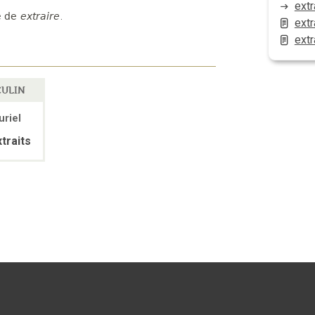
ext
é de
extraire
.
extr
extr
ULIN
uriel
traits