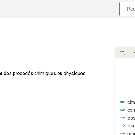
par des procédés chimiques ou physiques.
⇒
cit
⇒
con
⇒
es
⇒
fra
⇒
mo