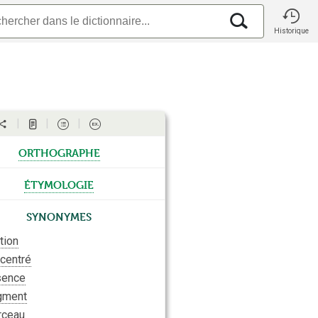
Historique
orthographe
étymologie
Synonymes
ation
centré
sence
gment
rceau