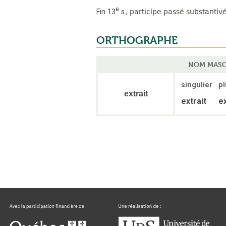
e
Fin 13
s.
;
participe passé substantiv
ORTHOGRAPHE
NOM MASC
singulier
pl
extrait
extrait
ex