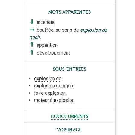
Mots apparentés
⇓
incendie
⇒
bouffée, au sens de
explosion de
qqch.
⇑
apparition
⇑
développement
Sous-entrées
explosion de
explosion de qqch.
faire explosion
moteur à explosion
cooccurrents
Voisinage