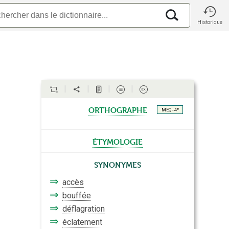
Historique
orthographe
e
MEQ - 4
étymologie
Synonymes
⇒
accès
⇒
bouffée
⇒
déflagration
⇒
éclatement