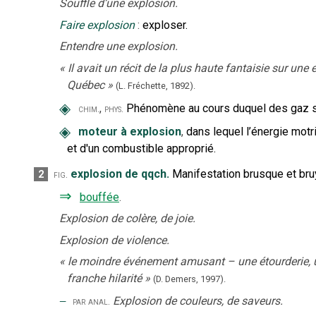
Souffle d’une explosion.
Faire explosion
:
exploser.
Entendre une explosion.
«
Il avait un récit de la plus haute fantaisie sur une
Québec
»
(L. Fréchette,
1892).
◈
,
Phénomène au cours duquel des gaz so
chim.
phys.
◈
moteur à explosion
,
dans lequel l’énergie motr
et d'un combustible approprié.
explosion de qqch.
Manifestation brusque et bru
2
fig.
⇒
bouffée
.
Explosion de colère, de joie.
Explosion de violence.
«
le moindre événement amusant – une étourderie, 
franche hilarité
»
(D. Demers,
1997).
‒
Explosion de couleurs, de saveurs.
par anal.