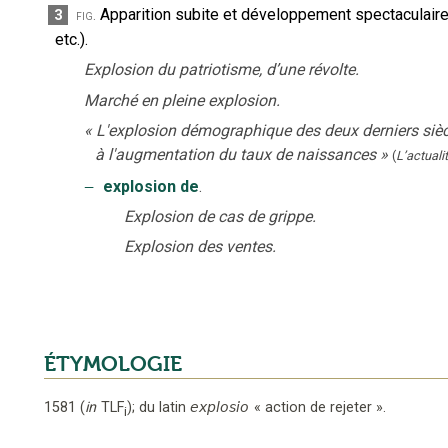
Apparition subite et développement spectaculaire 
3
fig.
etc.).
Explosion du patriotisme, d’une révolte.
Marché en pleine explosion.
«
L'explosion démographique des deux derniers siècle
à l'augmentation du taux de naissances
»
(
L’actuali
‒
explosion de
.
Explosion de cas de grippe.
Explosion des ventes.
ÉTYMOLOGIE
1581
(
in
TLF
);
du latin
explosio
«
action de rejeter
».
i