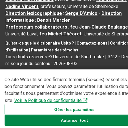
Nadine Vincent
, professeurs, Université de Sherbrooke
Direction lexicographique
:
Serge D’Amico
-
Direction
informatique
:
Benoit Mercier
Professeurs collaborateurs
:
feu Jean-Claude Boulange
Université Laval,
feu Michel Théoret
, Université de Sherbr
Qu’est-ce que le dictionnaire Usito ?
|
Contactez-nous
|
Conditio
d’utilisation
|
Paramètres des témoins
Tous droits réservés
©
Université de Sherbrooke |
3.2.2
- Der
mise à jour du contenu :
2026-08-03
Ce site Web utilise des fichiers témoins (
cookies
) essentiels
bon fonctionnement. Vous pouvez paramétrer l'utilisation de 
facultatifs nous permettant d'optimiser votre expérience à tra
site.
Voir la Politique de confidentialité
Gérer les paramètres
Autoriser tout