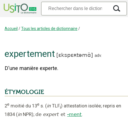
Accueil
/
Tous les articles de dictionnaire
/
expertement
[
ɛkspɛʀtəmɑ̃
]
adv.
D'une manière experte.
ÉTYMOLOGIE
e
e
2
moitié du 13
s.
(
in
TLF
)
attestation isolée
;
repris en
i
1834
(
in
NPR
);
de
expert
et
-ment
.