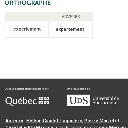
ORTHOGRAPHE
ADVERBE
expertement
expertement
Auteurs
:
Hélène Cajolet-Laganière
,
Pierre Martel
et
Chantal‑Édith Masson
, avec le concours de
Louis Mercier