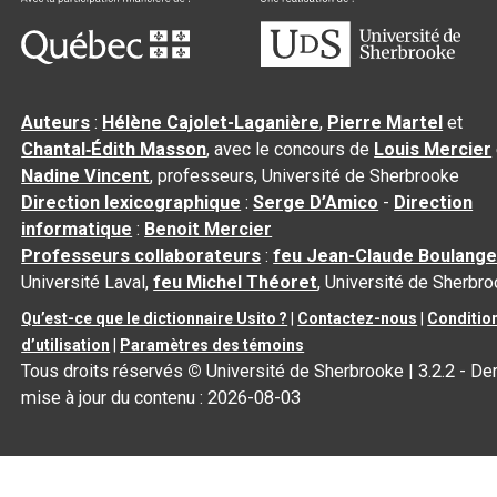
Auteurs
:
Hélène Cajolet-Laganière
,
Pierre Martel
et
Chantal‑Édith Masson
, avec le concours de
Louis Mercier
Nadine Vincent
, professeurs, Université de Sherbrooke
Direction lexicographique
:
Serge D’Amico
-
Direction
informatique
:
Benoit Mercier
Professeurs collaborateurs
:
feu Jean-Claude Boulange
Université Laval,
feu Michel Théoret
, Université de Sherbr
Qu’est-ce que le dictionnaire Usito ?
|
Contactez-nous
|
Conditio
d’utilisation
|
Paramètres des témoins
Tous droits réservés
©
Université de Sherbrooke |
3.2.2
- Der
mise à jour du contenu :
2026-08-03