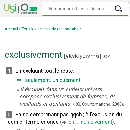
Accueil
/
Tous les articles de dictionnaire
/
exclusivement
[
ɛksklyzivmɑ̃
]
adv.
En excluant tout le reste.
1
⇒
seulement
,
uniquement
.
«
Il évoluait dans un curieux univers,
composé exclusivement de femmes, de
vieillards et d'enfants
»
(G. Courtemanche,
2000).
En ne comprenant pas qqch.
;
à l'exclusion du
2
dernier terme énoncé
(
:
inclusivement
).
anton.