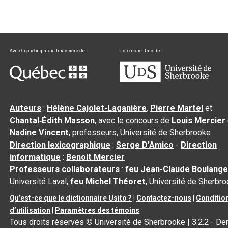
Auteurs
:
Hélène Cajolet-Laganière
,
Pierre Martel
et
Chantal‑Édith Masson
, avec le concours de
Louis Mercier
Nadine Vincent
, professeurs, Université de Sherbrooke
Direction lexicographique
:
Serge D’Amico
-
Direction
informatique
:
Benoit Mercier
Professeurs collaborateurs
:
feu Jean-Claude Boulange
Université Laval,
feu Michel Théoret
, Université de Sherbr
Qu’est-ce que le dictionnaire Usito ?
|
Contactez-nous
|
Conditio
d’utilisation
|
Paramètres des témoins
Tous droits réservés
©
Université de Sherbrooke |
3.2.2
- Der