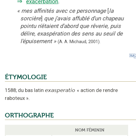
⇒
exacerbation
.
«
mes affinités avec ce personnage
[
la
sorcière
]
que j'avais affublé d'un chapeau
pointu n'étaient d'abord que rêverie, puis
délire, exaspération des sens au seuil de
l'épuisement
»
(A. A. Michaud,
2001).
ÉTYMOLOGIE
1588
;
du bas latin
exasperatio
«
action de rendre
raboteux
».
ORTHOGRAPHE
NOM FÉMININ