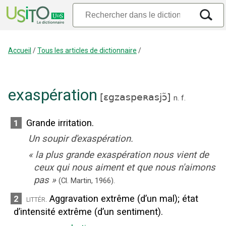
Accueil
/
Tous les articles de dictionnaire
/
exaspération
[
ɛgzaspeʀasjɔ̃
]
n.
f.
Grande irritation.
1
Un soupir d'exaspération.
«
la plus grande exaspération nous vient de
ceux qui nous aiment et que nous n'aimons
pas
»
(Cl. Martin,
1966).
Aggravation extrême (d’un mal)
;
état
2
littér.
d’intensité extrême (d’un sentiment).