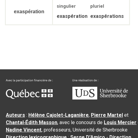
singulier
pluriel
exaspération
exaspération
exaspérations
Auteurs
:
Hélène Cajolet-Laganière
,
Pierre Martel
et
Chantal‑Édith Masson
, avec le concours de
Louis Mercier
Nadine Vincent
, professeurs, Université de Sherbrooke
Direction lexicographique
:
Serge D’Amico
-
Direction