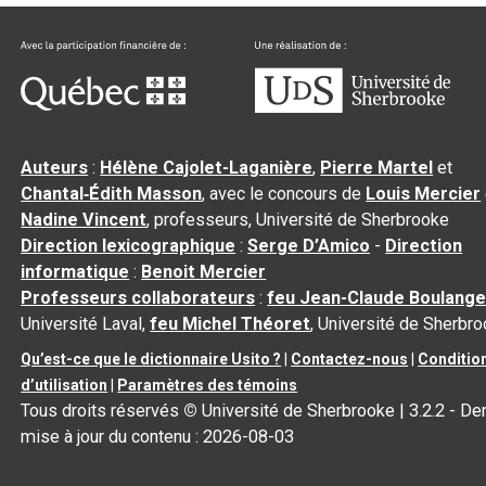
Auteurs
:
Hélène Cajolet-Laganière
,
Pierre Martel
et
Chantal‑Édith Masson
, avec le concours de
Louis Mercier
Nadine Vincent
, professeurs, Université de Sherbrooke
Direction lexicographique
:
Serge D’Amico
-
Direction
informatique
:
Benoit Mercier
Professeurs collaborateurs
:
feu Jean-Claude Boulange
Université Laval,
feu Michel Théoret
, Université de Sherbr
Qu’est-ce que le dictionnaire Usito ?
|
Contactez-nous
|
Conditio
d’utilisation
|
Paramètres des témoins
Tous droits réservés
©
Université de Sherbrooke |
3.2.2
- Der
mise à jour du contenu :
2026-08-03