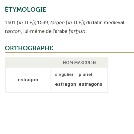
ÉTYMOLOGIE
1601
(
in
TLF
);
1539
,
targon
(
in
TLF
);
du latin médiéval
i
i
tarcon
,
lui-même de l’arabe
ṭarḫūn
.
ORTHOGRAPHE
NOM MASCULIN
singulier
pluriel
estragon
estragon
estragons