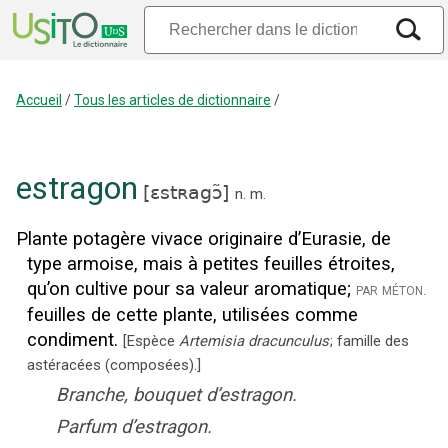
Accueil
/
Tous les articles de dictionnaire
/
estragon
[
ɛstʀagɔ̃
]
n.
m.
Plante potagère vivace originaire d’Eurasie, de
type armoise, mais à petites feuilles étroites,
qu’on cultive pour sa valeur aromatique
;
par méton.
feuilles de cette plante, utilisées comme
condiment.
[
Espèce
Artemisia dracunculus
; famille des
astéracées (composées).
]
Branche, bouquet d’estragon.
Parfum d’estragon.