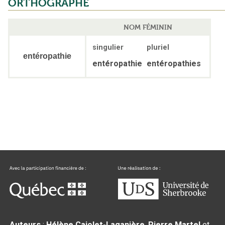
ORTHOGRAPHE
NOM FÉMININ
singulier
pluriel
entéropathie
entéropathie
entéropathies
Auteurs
:
Hélène Cajolet-Laganière
,
Pierre Martel
et