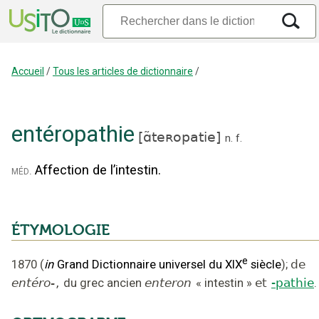
Accueil
/
Tous les articles de dictionnaire
/
entéropathie
[
ɑ̃teʀopatie
]
n.
f.
Affection de l’intestin.
méd.
ÉTYMOLOGIE
e
1870
(
in
Grand Dictionnaire universel du XIX
siècle
);
de
entéro-
,
du grec ancien
enteron
«
intestin
»
et
-pathie
.