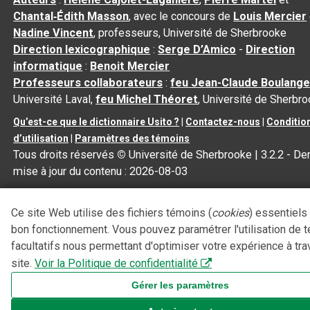
Chantal‑Édith Masson
, avec le concours de
Louis Mercier
Nadine Vincent
, professeurs, Université de Sherbrooke
Direction lexicographique
:
Serge D’Amico
-
Direction
informatique
:
Benoit Mercier
Professeurs collaborateurs
:
feu Jean-Claude Boulange
Université Laval,
feu Michel Théoret
, Université de Sherbr
Qu’est-ce que le dictionnaire Usito ?
|
Contactez-nous
|
Conditio
d’utilisation
|
Paramètres des témoins
Tous droits réservés
©
Université de Sherbrooke |
3.2.2
- Der
mise à jour du contenu :
2026-08-03
Ce site Web utilise des fichiers témoins (
cookies
) essentiels
bon fonctionnement. Vous pouvez paramétrer l'utilisation de 
facultatifs nous permettant d'optimiser votre expérience à tra
site.
Voir la Politique de confidentialité
Gérer les paramètres