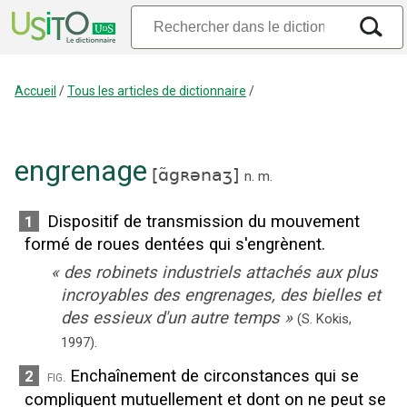
Accueil
/
Tous les articles de dictionnaire
/
engrenage
[
ɑ̃gʀənaʒ
]
n.
m.
Dispositif de transmission du mouvement
1
formé de roues dentées qui s'engrènent.
«
des robinets industriels attachés aux plus
incroyables des engrenages, des bielles et
des essieux d'un autre temps
»
(S. Kokis,
1997).
Enchaînement de circonstances qui se
2
fig.
compliquent mutuellement et dont on ne peut se