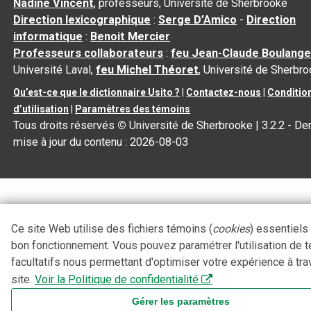
Nadine Vincent
, professeurs, Université de Sherbrooke
Direction lexicographique
:
Serge D’Amico
-
Direction
informatique
:
Benoit Mercier
Professeurs collaborateurs
:
feu Jean-Claude Boulange
Université Laval,
feu Michel Théoret
, Université de Sherbr
Qu’est-ce que le dictionnaire Usito ?
|
Contactez-nous
|
Conditio
d’utilisation
|
Paramètres des témoins
Tous droits réservés
©
Université de Sherbrooke |
3.2.2
- Der
mise à jour du contenu :
2026-08-03
Ce site Web utilise des fichiers témoins (
cookies
) essentiels
bon fonctionnement. Vous pouvez paramétrer l'utilisation de 
facultatifs nous permettant d'optimiser votre expérience à tra
site.
Voir la Politique de confidentialité
Gérer les paramètres