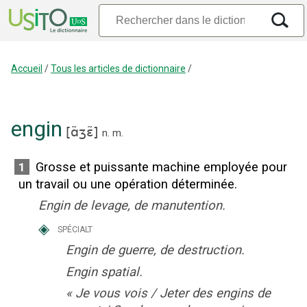
Accueil
/
Tous les articles de dictionnaire
/
engin
[
ɑ̃ʒɛ̃
]
n.
m.
Grosse et puissante machine employée pour
1
un travail ou une opération déterminée.
Engin de levage, de manutention.
◈
spécialt
Engin de guerre, de destruction.
Engin spatial.
«
Je vous vois / Jeter des engins de