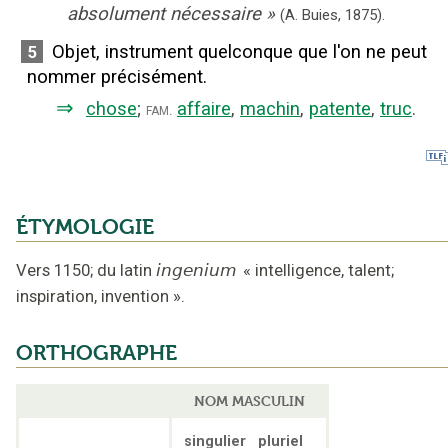
absolument nécessaire
»
(
A. Buies
,
1875
).
Objet, instrument quelconque que l'on ne peut
5
nommer précisément.
⇒
chose
;
affaire
,
machin
,
patente
,
truc
.
fam.
ÉTYMOLOGIE
Vers 1150
;
du latin
ingenium
«
intelligence, talent;
inspiration, invention
».
ORTHOGRAPHE
NOM MASCULIN
singulier
pluriel