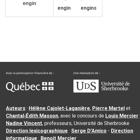
engin
engin
engins
Auteurs
:
Hélène Cajolet-Laganière
,
Pierre Martel
et
Chantal‑Édith Masson
, avec le concours de
Louis Mercier
Nadine Vincent
, professeurs, Université de Sherbrooke
Direction lexicographique
:
Serge D’Amico
-
Direction
informatique
:
Benoit Mercier