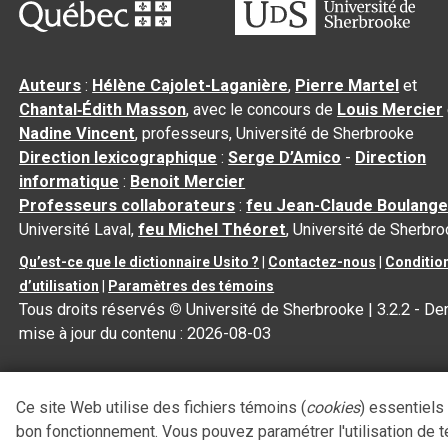
Auteurs
:
Hélène Cajolet-Laganière
,
Pierre Martel
et
Chantal‑Édith Masson
, avec le concours de
Louis Mercier
Nadine Vincent
, professeurs, Université de Sherbrooke
Direction lexicographique
:
Serge D’Amico
-
Direction
informatique
:
Benoit Mercier
Professeurs collaborateurs
:
feu Jean-Claude Boulange
Université Laval,
feu Michel Théoret
, Université de Sherbr
Qu’est-ce que le dictionnaire Usito ?
|
Contactez-nous
|
Conditio
d’utilisation
|
Paramètres des témoins
Tous droits réservés
©
Université de Sherbrooke |
3.2.2
- Der
mise à jour du contenu :
2026-08-03
Ce site Web utilise des fichiers témoins (
cookies
) essentiels
bon fonctionnement. Vous pouvez paramétrer l'utilisation de 