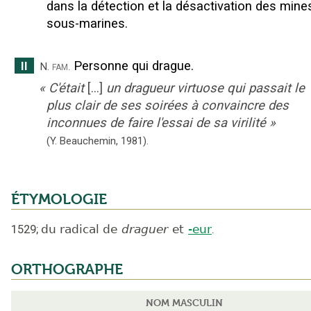
dans la détection et la désactivation des mine
sous-marines.
Personne qui drague.
II
fam.
N.
«
C'était
[...]
un dragueur virtuose qui passait le
plus clair de ses soirées à convaincre des
inconnues de faire l'essai de sa virilité
»
(Y. Beauchemin,
1981).
ÉTYMOLOGIE
1529
;
du radical de
draguer
et
-eur
.
ORTHOGRAPHE
NOM MASCULIN