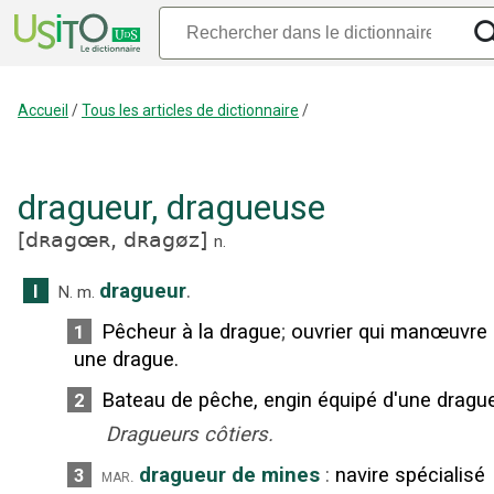
Accueil
/
Tous les articles de dictionnaire
/
dragueur
,
dragueuse
[
dʀagœʀ,
dʀagøz
]
n.
dragueur
.
I
N.
m.
Pêcheur à la drague
;
ouvrier qui manœuvre
1
une drague.
Bateau de pêche, engin équipé d'une drague
2
Dragueurs côtiers.
dragueur de mines
:
navire spécialisé
3
mar.