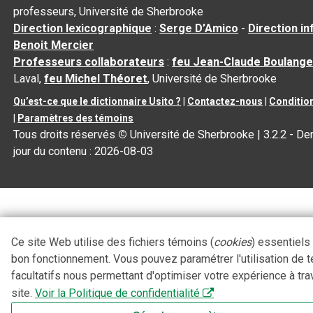
professeurs, Université de Sherbrooke
Direction lexicographique
:
Serge D’Amico
-
Direction i
Benoit Mercier
Professeurs collaborateurs
:
feu Jean-Claude Boulange
Laval,
feu Michel Théoret
, Université de Sherbrooke
Qu’est-ce que le dictionnaire Usito ?
|
Contactez-nous
|
Condition
|
Paramètres des témoins
Tous droits réservés
©
Université de Sherbrooke |
3.2.2
- Der
jour du contenu :
2026-08-03
Ce site Web utilise des fichiers témoins (
cookies
) essentiels
bon fonctionnement. Vous pouvez paramétrer l'utilisation de 
facultatifs nous permettant d'optimiser votre expérience à tra
site.
Voir la Politique de confidentialité