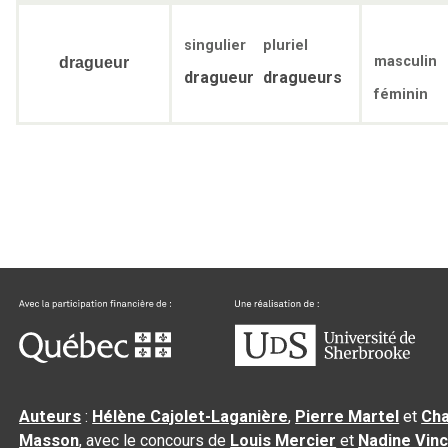
singulier
pluriel
masculin
dragueur
dragueur
dragueurs
féminin
Auteurs
:
Hélène Cajolet-Laganière
,
Pierre Martel
et
Cha
Masson
, avec le concours de
Louis Mercier
et
Nadine Vin