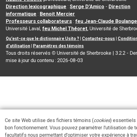
Direction lexicographique
:
Serge D’Amico
-
Direction
informatique
:
Benoit Mercier
Professeurs collaborateurs
:
feu Jean-Claude Boulange
Université Laval,
feu Michel Théoret
, Université de Sherbr
Qu’est-ce que le dictionnaire Usito ?
|
Contactez-nous
|
Conditio
d’utilisation
|
Paramètres des témoins
Tous droits réservés
©
Université de Sherbrooke |
3.2.2
- Der
mise à jour du contenu :
2026-08-03
Ce site Web utilise des fichiers témoins (
cookies
) essentiels
bon fonctionnement. Vous pouvez paramétrer l'utilisation de 
facultatifs nous permettant d'optimiser votre expérience à tra