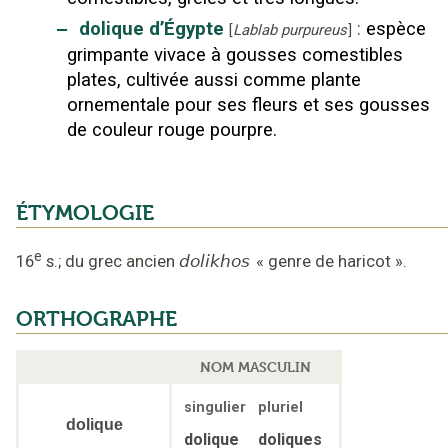
‒
dolique d’Égypte
:
espèce
[
Lablab purpureus
]
grimpante vivace à gousses comestibles
plates, cultivée aussi comme plante
ornementale pour ses fleurs et ses gousses
de couleur rouge pourpre.
ÉTYMOLOGIE
e
16
s.
;
du grec ancien
dolikhos
«
genre de haricot
».
ORTHOGRAPHE
NOM MASCULIN
singulier
pluriel
dolique
dolique
doliques