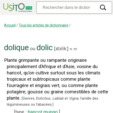
Accueil
/
Tous les articles de dictionnaire
/
dolique
dolic
ou
[
dɔlik
]
n.
m.
Plante grimpante ou rampante originaire
principalement d’Afrique et d’Asie, voisine du
haricot, qu’on cultive surtout sous les climats
tropicaux et subtropicaux comme plante
fourragère et engrais vert, ou comme plante
potagère
;
gousse ou graine comestibles de cette
plante.
[
Genres
Dolichos
,
Lablab
et
Vigna
; famille des
légumineuses ou fabacées.
]
[
type
:
haricot
mungo
.]