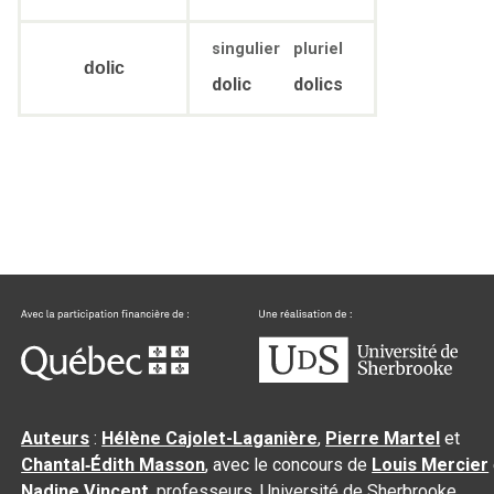
singulier
pluriel
dolic
dolic
dolics
Auteurs
:
Hélène Cajolet-Laganière
,
Pierre Martel
et
Chantal‑Édith Masson
, avec le concours de
Louis Mercier
Nadine Vincent
, professeurs, Université de Sherbrooke