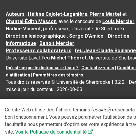
Auteurs
:
Hélène Cajolet-Laganière
,
Pierre Martel
et
Chantal‑Édith Masson
, avec le concours de
Louis Mercier
Nadine Vincent
, professeurs, Université de Sherbrooke
Direction lexicographique
:
Serge D’Amico
-
Direction
informatique
:
Benoit Mercier
Professeurs collaborateurs
:
feu Jean-Claude Boulange
Université Laval,
feu Michel Théoret
, Université de Sherbr
Qu’est-ce que le dictionnaire Usito ?
|
Contactez-nous
|
Conditio
d’utilisation
|
Paramètres des témoins
Tous droits réservés
©
Université de Sherbrooke |
3.2.2
- Der
mise à jour du contenu :
2026-08-03
Ce site Web utilise des fichiers témoins (
cookies
) essentiels
bon fonctionnement. Vous pouvez paramétrer l'utilisation de 
facultatifs nous permettant d'optimiser votre expérience à tra
site.
Voir la Politique de confidentialité