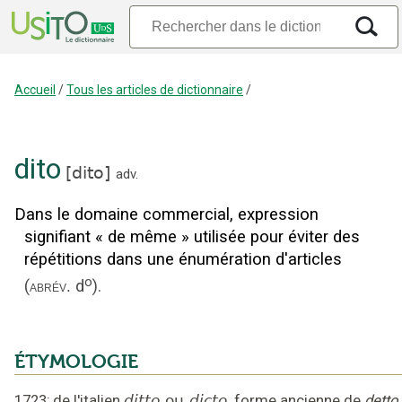
Accueil
/
Tous les articles de dictionnaire
/
dito
[
dito
]
adv.
Dans le domaine commercial, expression
signifiant « de même » utilisée pour éviter des
répétitions dans une énumération d'articles
o
(
d
).
abrév.
ÉTYMOLOGIE
1723
;
de l'italien
ditto
ou
dicto
,
forme ancienne de
detto