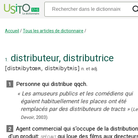
Accueil
/
Tous les articles de dictionnaire
/
distributeur
,
distributrice
1.
[
distʀibytœʀ,
distʀibytʀis
]
n.
et
adj.
Personne qui distribue qqch.
1
«
Les amuseurs publics et les comédiens qui
égaient habituellement les places ont été
remplacés par des distributeurs de tracts
»
(
Le
Devoir
,
2003
).
Agent commercial qui s'occupe de la distributio
2
d'un produit
;
qui loue des films aux directeur
spécialt