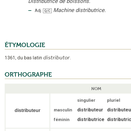
Distributrice de boissons.
‒
Machine distributrice.
Adj.
Q/C
ÉTYMOLOGIE
1361
;
du bas latin
distributor
.
ORTHOGRAPHE
NOM
singulier
pluriel
distributeur
distribute
masculin
distributeur
distributrice
distributri
féminin