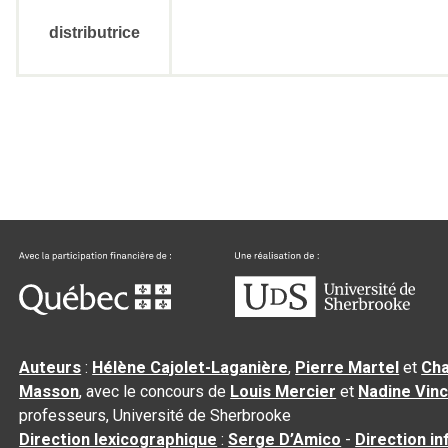
distributrice
Auteurs
:
Hélène Cajolet-Laganière
,
Pierre Martel
et
Cha
Masson
, avec le concours de
Louis Mercier
et
Nadine Vin
professeurs, Université de Sherbrooke
Direction lexicographique
:
Serge D’Amico
-
Direction i