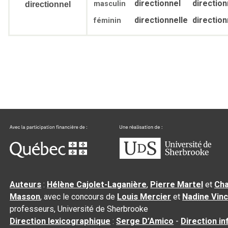
directionnel
direction
masculin
directionnel
directionnelle
direction
féminin
Auteurs
:
Hélène Cajolet-Laganière
,
Pierre Martel
et
Cha
Masson
, avec le concours de
Louis Mercier
et
Nadine Vin
professeurs, Université de Sherbrooke
Direction lexicographique
:
Serge D’Amico
-
Direction i