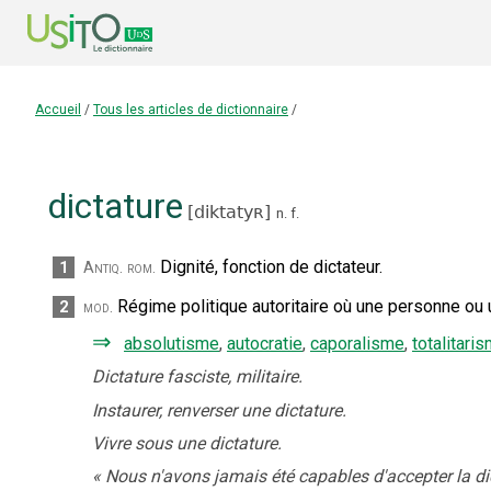
Accueil
/
Tous les articles de dictionnaire
/
dictature
[
diktatyʀ
]
n.
f.
Dignité, fonction de dictateur.
1
Antiq. rom.
Régime politique autoritaire où une personne ou 
2
mod.
⇒
absolutisme
,
autocratie
,
caporalisme
,
totalitari
Dictature fasciste, militaire.
Instaurer, renverser une dictature.
Vivre sous une dictature.
«
Nous n'avons jamais été capables d'accepter la di