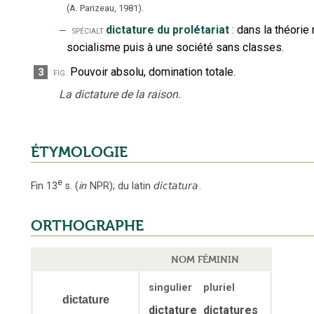
(A. Parizeau,
1981).
‒
dictature du prolétariat
:
dans la théorie
spécialt
socialisme puis à une société sans classes.
Pouvoir absolu, domination totale.
3
fig.
La dictature de la raison.
ÉTYMOLOGIE
e
Fin 13
s.
(
in
NPR
);
du latin
dictatura
.
ORTHOGRAPHE
NOM FÉMININ
singulier
pluriel
dictature
dictature
dictatures