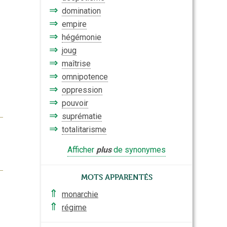
⇒
domination
⇒
empire
⇒
hégémonie
⇒
joug
⇒
maîtrise
⇒
omnipotence
⇒
oppression
⇒
pouvoir
⇒
suprématie
⇒
totalitarisme
Afficher
plus
de synonymes
Mots apparentés
⇑
monarchie
⇑
régime