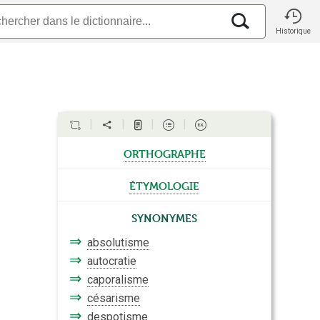
Historique
orthographe
étymologie
Synonymes
⇒
absolutisme
⇒
autocratie
⇒
caporalisme
⇒
césarisme
⇒
despotisme