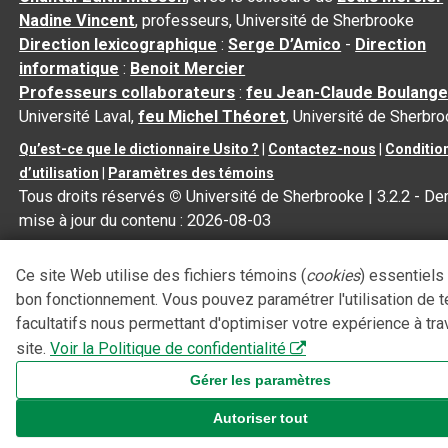
Nadine Vincent
, professeurs, Université de Sherbrooke
Direction lexicographique
:
Serge D’Amico
-
Direction
informatique
:
Benoit Mercier
Professeurs collaborateurs
:
feu Jean-Claude Boulange
Université Laval,
feu Michel Théoret
, Université de Sherbr
Qu’est-ce que le dictionnaire Usito ?
|
Contactez-nous
|
Conditio
d’utilisation
|
Paramètres des témoins
Tous droits réservés
©
Université de Sherbrooke |
3.2.2
- Der
mise à jour du contenu :
2026-08-03
Ce site Web utilise des fichiers témoins (
cookies
) essentiels
bon fonctionnement. Vous pouvez paramétrer l'utilisation de 
facultatifs nous permettant d'optimiser votre expérience à tra
site.
Voir la Politique de confidentialité
Gérer les paramètres
Autoriser tout