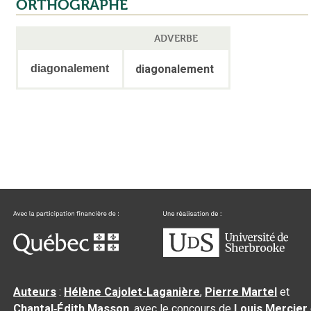
ORTHOGRAPHE
ADVERBE
diagonalement
diagonalement
Auteurs
:
Hélène Cajolet-Laganière
,
Pierre Martel
et
Chantal‑Édith Masson
, avec le concours de
Louis Mercier