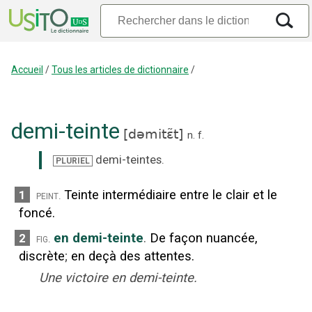
Accueil
/
Tous les articles de dictionnaire
/
demi-teinte
[
dəmitɛ̃t
]
n.
f.
demi-teintes
.
PLURIEL
Teinte intermédiaire entre le clair et le
1
peint.
foncé.
en demi-teinte
.
De façon nuancée,
2
fig.
discrète
;
en deçà des attentes.
Une victoire en demi-teinte.