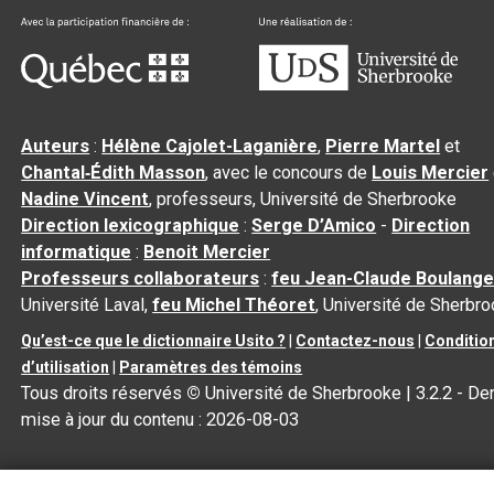
Auteurs
:
Hélène Cajolet-Laganière
,
Pierre Martel
et
Chantal‑Édith Masson
, avec le concours de
Louis Mercier
Nadine Vincent
, professeurs, Université de Sherbrooke
Direction lexicographique
:
Serge D’Amico
-
Direction
informatique
:
Benoit Mercier
Professeurs collaborateurs
:
feu Jean-Claude Boulange
Université Laval,
feu Michel Théoret
, Université de Sherbr
Qu’est-ce que le dictionnaire Usito ?
|
Contactez-nous
|
Conditio
d’utilisation
|
Paramètres des témoins
Tous droits réservés
©
Université de Sherbrooke |
3.2.2
- Der
mise à jour du contenu :
2026-08-03