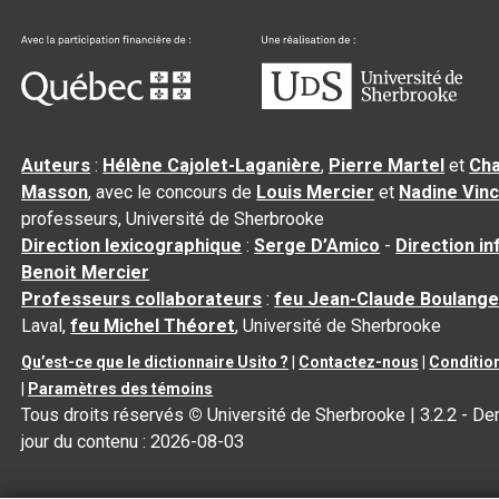
Auteurs
:
Hélène Cajolet-Laganière
,
Pierre Martel
et
Cha
Masson
, avec le concours de
Louis Mercier
et
Nadine Vin
professeurs, Université de Sherbrooke
Direction lexicographique
:
Serge D’Amico
-
Direction i
Benoit Mercier
Professeurs collaborateurs
:
feu Jean-Claude Boulange
Laval,
feu Michel Théoret
, Université de Sherbrooke
Qu’est-ce que le dictionnaire Usito ?
|
Contactez-nous
|
Condition
|
Paramètres des témoins
Tous droits réservés
©
Université de Sherbrooke |
3.2.2
- Der
jour du contenu :
2026-08-03