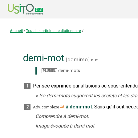
Accueil
/
Tous les articles de dictionnaire
/
demi-mot
[
dəmimo
]
n.
m.
demi-mots
.
PLURIEL
Pensée exprimée par allusions ou sous-entendu
1
«
les demi-mots suggèrent les secrets et les dr
à demi-mot
.
Sans qu’il soit néce
2
Adv. complexe
Comprendre à demi-mot.
Image évoquée à demi-mot.