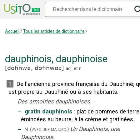
Accueil
/
Tous les articles de dictionnaire
/
dauphinois
,
dauphinoise
[
dofinwa,
dofinwɑz
]
adj.
et
n.
De l'ancienne province française du Dauphiné
;
q
1
est propre au Dauphiné ou à ses habitants.
Des armoiries dauphinoises.
‒
gratin dauphinois
:
plat de pommes de terre
émincées au beurre, à la crème et gratinées.
‒
Un Dauphinois, une
(avec une majusc.)
N.
Dauphinoise.