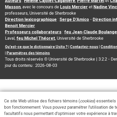
Auteurs
:
Hélène Cajolet-Laganière
,
Pierre Martel
et
Cha
Masson
, avec le concours de
Louis Mercier
et
Nadine Vin
professeurs, Université de Sherbrooke
Direction lexicographique
:
Serge D’Amico
-
Direction i
Benoit Mercier
Professeurs collaborateurs
:
feu Jean-Claude Boulange
Laval,
feu Michel Théoret
, Université de Sherbrooke
Qu’est-ce que le dictionnaire Usito ?
|
Contactez-nous
|
Condition
|
Paramètres des témoins
Tous droits réservés
©
Université de Sherbrooke |
3.2.2
- Der
jour du contenu :
2026-08-03
Ce site Web utilise des fichiers témoins (
cookies
) essentiels
bon fonctionnement. Vous pouvez paramétrer l'utilisation de 
facultatifs nous permettant d'optimiser votre expérience à tra