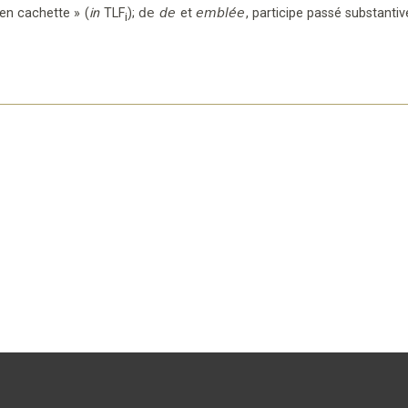
 en cachette »
(
in
TLF
);
de
de
et
emblée
,
participe passé substantiv
i