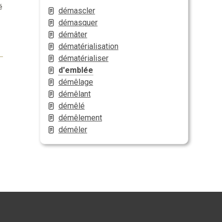
é
démascler
démasquer
démâter
dématérialisation
dématérialiser
d'emblée
démêlage
démêlant
démêlé
démêlement
démêler