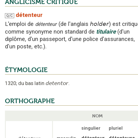
ANGLICISME CRITIQUÉ
détenteur
Q/C
L'emploi
de
(
de l'anglais
holder
)
est critiq
détenteur
comme synonyme non standard
de
titulaire
(d'un
diplôme, d'un passeport, d'une police d'assurances,
d'un poste, etc.)
.
ÉTYMOLOGIE
1320
;
du bas latin
detentor
.
ORTHOGRAPHE
NOM
singulier
pluriel