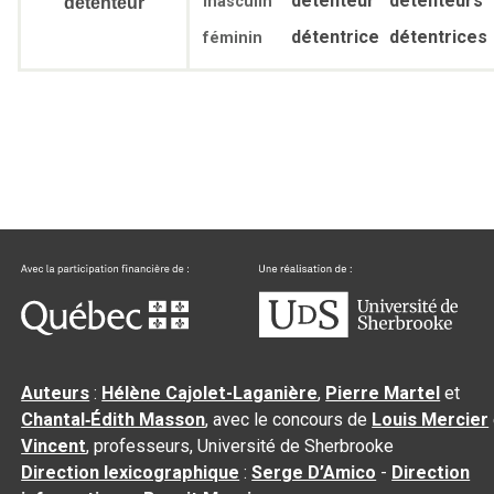
détenteur
détenteurs
masculin
détenteur
détentrice
détentrices
féminin
Auteurs
:
Hélène Cajolet-Laganière
,
Pierre Martel
et
Chantal‑Édith Masson
, avec le concours de
Louis Mercier
Vincent
, professeurs, Université de Sherbrooke
Direction lexicographique
:
Serge D’Amico
-
Direction