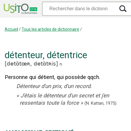
Accueil
/
Tous les articles de dictionnaire
/
détenteur
,
détentrice
[
detɑ̃tœʀ,
detɑ̃tʀis
]
n.
Personne qui détient, qui possède qqch.
Détenteur d'un prix, d'un record.
«
J'étais le détenteur d'un secret et j'en
ressentais toute la force
»
(N. Kattan,
1975).