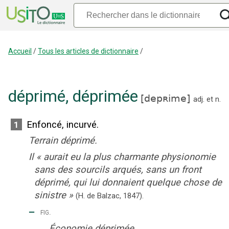
Accueil
/
Tous les articles de dictionnaire
/
déprimé
,
déprimée
[
depʀime
]
adj.
et
n.
Enfoncé, incurvé.
1
Terrain déprimé.
Il
«
aurait eu la plus charmante physionomie
sans des sourcils arqués, sans un front
déprimé, qui lui donnaient quelque chose de
sinistre
»
(H. de Balzac,
1847
).
‒
fig.
Économie déprimée.