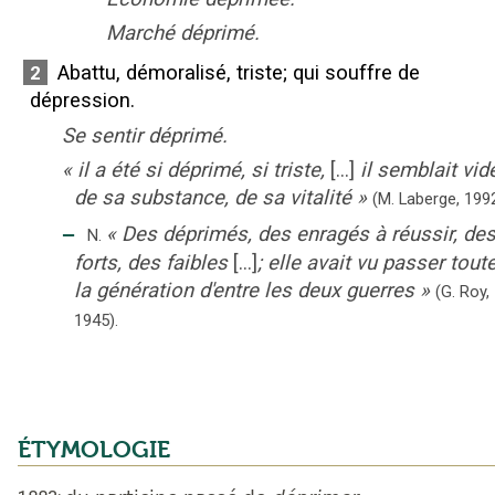
Marché déprimé.
Abattu, démoralisé, triste
;
qui souffre de
2
dépression.
Se sentir déprimé.
«
il a été si déprimé, si triste,
[...]
il semblait vid
de sa substance, de sa vitalité
»
(M. Laberge,
1992
‒
«
Des déprimés, des enragés à réussir, de
N.
forts, des faibles
[...]
; elle avait vu passer tout
la génération d'entre les deux guerres
»
(G. Roy,
1945).
ÉTYMOLOGIE