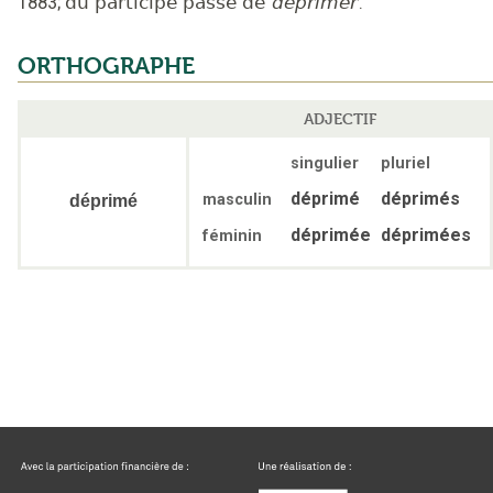
1883
;
du participe passé de
déprimer
.
ORTHOGRAPHE
ADJECTIF
singulier
pluriel
déprimé
déprimés
masculin
déprimé
déprimée
déprimées
féminin