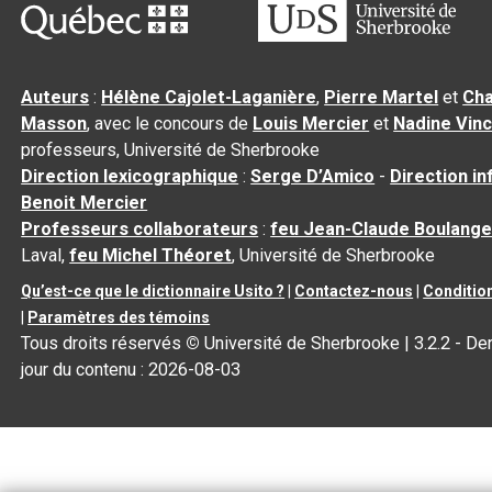
Auteurs
:
Hélène Cajolet-Laganière
,
Pierre Martel
et
Cha
Masson
, avec le concours de
Louis Mercier
et
Nadine Vin
professeurs, Université de Sherbrooke
Direction lexicographique
:
Serge D’Amico
-
Direction i
Benoit Mercier
Professeurs collaborateurs
:
feu Jean-Claude Boulange
Laval,
feu Michel Théoret
, Université de Sherbrooke
Qu’est-ce que le dictionnaire Usito ?
|
Contactez-nous
|
Condition
|
Paramètres des témoins
Tous droits réservés
©
Université de Sherbrooke |
3.2.2
- Der
jour du contenu :
2026-08-03