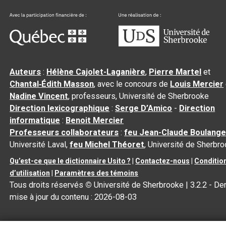
Auteurs
:
Hélène Cajolet-Laganière
,
Pierre Martel
et
Chantal‑Édith Masson
, avec le concours de
Louis Mercier
Nadine Vincent
, professeurs, Université de Sherbrooke
Direction lexicographique
:
Serge D’Amico
-
Direction
informatique
:
Benoit Mercier
Professeurs collaborateurs
:
feu Jean-Claude Boulange
Université Laval,
feu Michel Théoret
, Université de Sherbr
Qu’est-ce que le dictionnaire Usito ?
|
Contactez-nous
|
Conditio
d’utilisation
|
Paramètres des témoins
Tous droits réservés
©
Université de Sherbrooke |
3.2.2
- Der
mise à jour du contenu :
2026-08-03