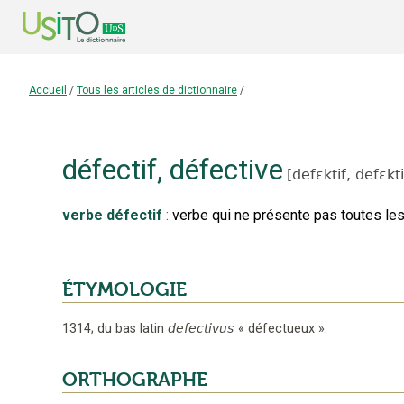
Accueil
/
Tous les articles de dictionnaire
/
défectif
,
défective
[
defɛktif,
defɛkt
verbe défectif
:
verbe qui ne présente pas toutes les
ÉTYMOLOGIE
1314
;
du bas latin
defectivus
«
défectueux
».
ORTHOGRAPHE