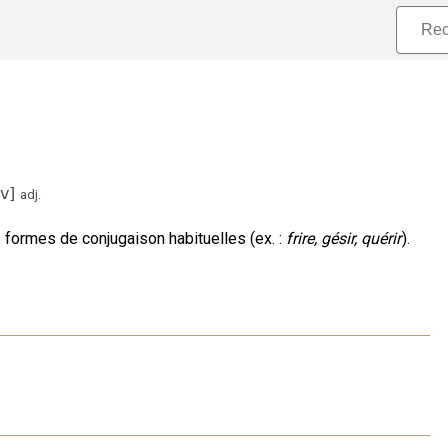
iv
]
adj.
 formes de conjugaison habituelles (ex. :
frire, gésir, quérir
).