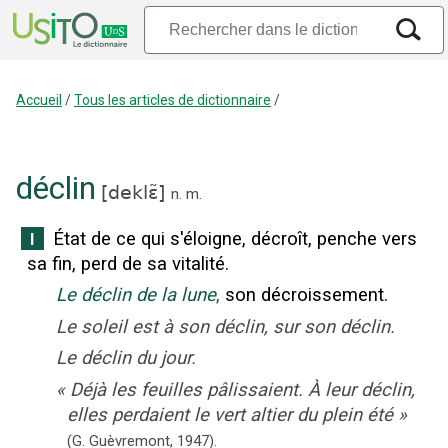
Accueil
/
Tous les articles de dictionnaire
/
déclin
[
deklɛ̃
]
n.
m.
État de ce qui s'éloigne, décroît, penche vers
I
sa fin, perd de sa vitalité.
Le déclin de la lune
,
son décroissement.
Le soleil est à son déclin, sur son déclin.
Le déclin du jour.
«
Déjà les feuilles pâlissaient. À leur déclin,
elles perdaient le vert altier du plein été
»
(G. Guèvremont,
1947).