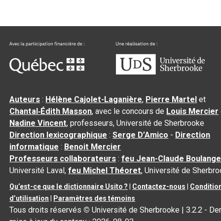
Auteurs
:
Hélène Cajolet-Laganière
,
Pierre Martel
et
Chantal‑Édith Masson
, avec le concours de
Louis Mercier
Nadine Vincent
, professeurs, Université de Sherbrooke
Direction lexicographique
:
Serge D’Amico
-
Direction
informatique
:
Benoit Mercier
Professeurs collaborateurs
:
feu Jean-Claude Boulange
Université Laval,
feu Michel Théoret
, Université de Sherbr
Qu’est-ce que le dictionnaire Usito ?
|
Contactez-nous
|
Conditio
d’utilisation
|
Paramètres des témoins
Tous droits réservés
©
Université de Sherbrooke |
3.2.2
- Der