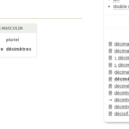
double 
 MASCULIN
pluriel
décima
re
décimètres
décima
déci
1.
déci
2.
décime
décim
décimé
décint
décint
décintr
décisif