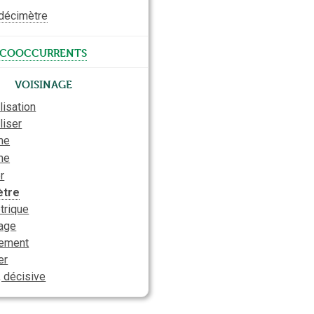
décimètre
cooccurrents
Voisinage
lisation
liser
me
me
r
ètre
trique
rage
rement
er
, décisive