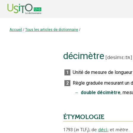
Accueil
/
Tous les articles de dictionnaire
/
décimètre
[
desimɛ:tʀ
]
Unité de mesure de longueur
1
Règle graduée mesurant un d
2
‒
double décimètre
,
mesu
ÉTYMOLOGIE
1793
(
in
TLF
);
de
déci-
et
mètre
.
i