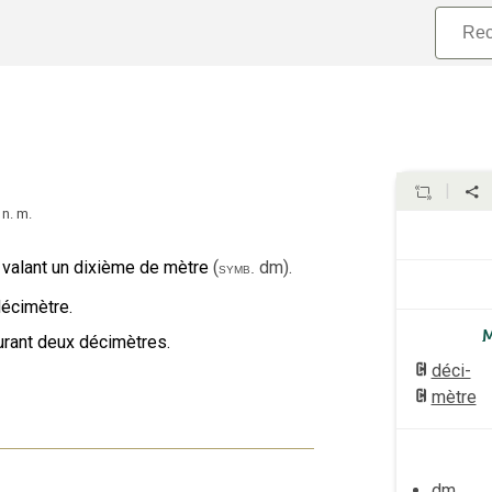
n.
m.
 valant un dixième de mètre
(
dm
).
symb.
écimètre.
rant deux décimètres.
déci-
mètre
dm