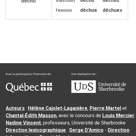
déchu
déchus
masculin
déchu
déchue
déchues
féminin
Auteurs
:
Hélène Cajolet-Laganière
,
Pierre Martel
et
Chantal‑Édith Masson
, avec le concours de
Louis Mercier
Nadine Vincent
, professeurs, Université de Sherbrooke
Direction lexicographique
:
Serge D’Amico
-
Direction