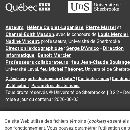
Auteurs
:
Hélène Cajolet-Laganière
,
Pierre Martel
et
Chantal‑Édith Masson
, avec le concours de
Louis Mercier
Nadine Vincent
, professeurs, Université de Sherbrooke
Direction lexicographique
:
Serge D’Amico
-
Direction
informatique
:
Benoit Mercier
Professeurs collaborateurs
:
feu Jean-Claude Boulange
Université Laval,
feu Michel Théoret
, Université de Sherbr
Qu’est-ce que le dictionnaire Usito ?
|
Contactez-nous
|
Conditio
d’utilisation
|
Paramètres des témoins
Tous droits réservés
©
Université de Sherbrooke |
3.2.2
- Der
mise à jour du contenu :
2026-08-03
Ce site Web utilise des fichiers témoins (
cookies
) essentiels
bon fonctionnement. Vous pouvez paramétrer l'utilisation de 