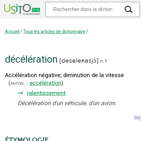
Accueil
/
Tous les articles de dictionnaire
/
décélération
[
deseleʀasjɔ̃
]
n.
f.
Accélération négative
;
diminution de la vitesse
(
:
accélération
).
anton.
⇒
ralentissement
.
Décélération d'un véhicule, d'un avion.
ÉTYMOLOGIE