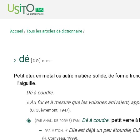
Accueil
/
Tous les articles de dictionnaire
/
dé
[
de
]
2.
n.
m.
Petit étui, en métal ou autre matière solide, de forme tro
l'aiguille.
Dé à coudre.
«
Au fur et à mesure que les voisines arrivaient, appor
(G. Guèvremont,
1947).
◈
Dé à coudre
:
petit verre à 
(par anal. de forme)
fam.
‒
«
Elle est déjà un peu étourdie, Eul
par méton.
(H. Corriveau,
1999).