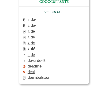
cooccurrents
Voisinage
dé-
1.
dé-
2.
de
1.
dé
1.
de
2.
dé
2.
de
3.
de-ci de-là
deadline
deal
déambulateur