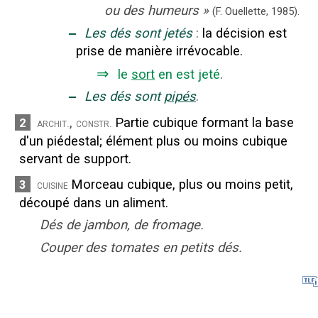
ou des humeurs
»
(F. Ouellette,
1985).
‒
Les dés sont jetés
:
la décision est
prise de manière irrévocable.
⇒
le
sort
en est jeté
.
‒
Les dés sont
pipés
.
,
Partie cubique formant la base
2
archit.
constr.
d'un piédestal
;
élément plus ou moins cubique
servant de support.
Morceau cubique, plus ou moins petit,
3
cuisine
découpé dans un aliment.
Dés de jambon, de fromage.
Couper des tomates en petits dés.