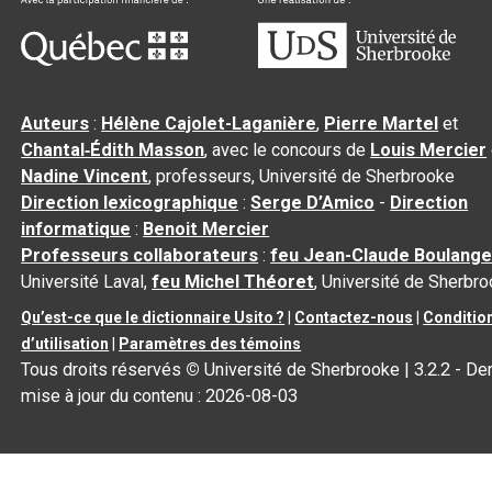
Auteurs
:
Hélène Cajolet-Laganière
,
Pierre Martel
et
Chantal‑Édith Masson
, avec le concours de
Louis Mercier
Nadine Vincent
, professeurs, Université de Sherbrooke
Direction lexicographique
:
Serge D’Amico
-
Direction
informatique
:
Benoit Mercier
Professeurs collaborateurs
:
feu Jean-Claude Boulange
Université Laval,
feu Michel Théoret
, Université de Sherbr
Qu’est-ce que le dictionnaire Usito ?
|
Contactez-nous
|
Conditio
d’utilisation
|
Paramètres des témoins
Tous droits réservés
©
Université de Sherbrooke |
3.2.2
- Der
mise à jour du contenu :
2026-08-03