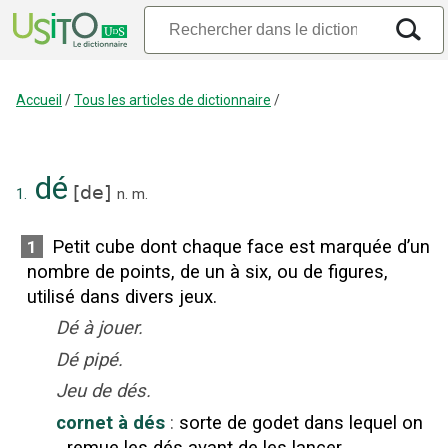
Accueil
/
Tous les articles de dictionnaire
/
dé
[
de
]
1.
n.
m.
Petit cube dont chaque face est marquée d’un
1
nombre de points, de un à six, ou de figures,
utilisé dans divers jeux.
Dé à jouer.
Dé pipé.
Jeu de dés.
cornet à dés
:
sorte de godet dans lequel on
remue les dés avant de les lancer.