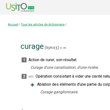
Accueil
/
Tous les articles de dictionnaire
/
curage
[
kyʀaʒ
]
n.
m.
Action de curer
;
son résultat.
1
Curage d'une canalisation, d'une rivière.
Opération consistant à vider une cavité nat
2
méd.
◈
Ablation des éléments d'une partie du corp
Curage ganglionnaire.