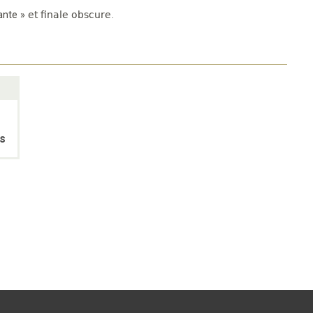
ante
»
et finale obscure
.
s