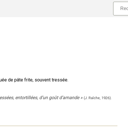
uée de pâte frite, souvent tressée.
essées, entortillées, d’un goût d’amande
»
(
J. Raîche
,
1926
).