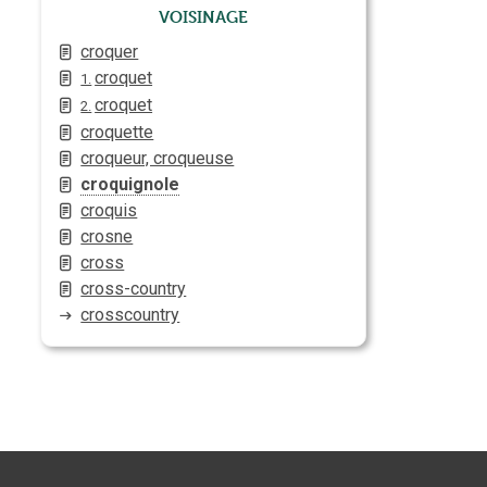
Voisinage
croquer
croquet
1.
croquet
2.
croquette
croqueur, croqueuse
croquignole
croquis
crosne
cross
cross-country
crosscountry