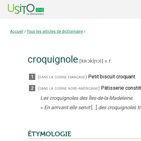
Accueil
/
Tous les articles de dictionnaire
/
croquignole
[
kʀɔkiɲɔl
]
n.
f.
Petit biscuit croquant.
1
(dans la cuisine française)
Pâtisserie constit
2
(dans la cuisine nord-américaine)
Les croquignoles des Îles-de-la-Madeleine.
«
En arrivant elle servit
[…]
des croquignoles tr
ÉTYMOLOGIE