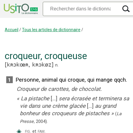
Accueil
/
Tous les articles de dictionnaire
/
croqueur
,
croqueuse
[
kʀɔkœʀ,
kʀɔkøz
]
n.
Personne, animal qui croque, qui mange qqch.
1
Croqueur de carottes, de chocolat.
«
La pistache
[...]
sera écrasée et terminera sa
vie dans une crème glacée
[...]
au grand
bonheur des croqueurs de pistaches
»
(
La
Presse
,
2004
).
◈
fig.
fam.
et