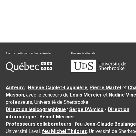
Auteurs
:
Hélène Cajolet-Laganière
,
Pierre Martel
et
Cha
Masson
, avec le concours de
Louis Mercier
et
Nadine Vin
professeurs, Université de Sherbrooke
Direction lexicographique
:
Serge D’Amico
-
Direction
informatique
:
Benoit Mercier
Professeurs collaborateurs
:
feu Jean-Claude Boulange
Université Laval,
feu Michel Théoret
, Université de Sherbr