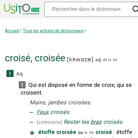
Accueil
/
Tous les articles de dictionnaire
/
croisé
,
croisée
[
kʀwɑze
]
adj.
et
n.
m.
I
Adj.
Qui est disposé en forme de croix
;
qui se
1
croisent.
Mains, jambes croisées.
‒
Feux
croisés
.
‒
Rester les
bras
croisés
.
(expression)
◈
étoffe croisée
croisé
:
étoffe
ou
n.
m.