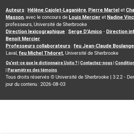
Auteurs
:
Hélène Cajolet-Laganière
,
Pierre Martel
et
Cha
Masson
, avec le concours de
Louis Mercier
et
Nadine Vin
professeurs, Université de Sherbrooke
Direction lexicographique
:
Serge D’Amico
-
Direction i
Benoit Mercier
Professeurs collaborateurs
:
feu Jean-Claude Boulange
Laval,
feu Michel Théoret
, Université de Sherbrooke
Qu’est-ce que le dictionnaire Usito ?
|
Contactez-nous
|
Condition
|
Paramètres des témoins
Tous droits réservés
©
Université de Sherbrooke |
3.2.2
- Der
jour du contenu :
2026-08-03