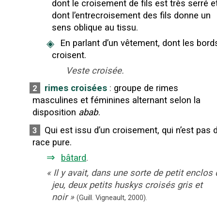
dont le croisement de fils est très serré e
dont l’entrecroisement des fils donne un
sens oblique au tissu.
◈
En parlant d’un vêtement, dont les bord
croisent.
Veste croisée.
rimes croisées
:
groupe de rimes
2
masculines et féminines alternant selon la
disposition
abab
.
Qui est issu d’un croisement, qui n’est pas 
3
race pure.
⇒
bâtard
.
«
Il y avait, dans une sorte de petit enclos
jeu, deux petits huskys croisés gris et
noir
»
(Guill. Vigneault,
2000).