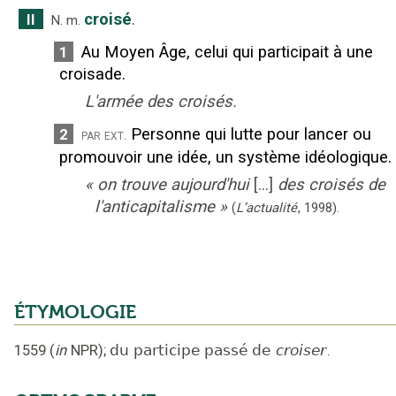
croisé
.
II
N.
m.
Au Moyen Âge, celui qui participait à une
1
croisade.
L'armée des croisés.
Personne qui lutte pour lancer ou
2
par ext.
promouvoir une idée, un système idéologique.
«
on trouve aujourd'hui
[...]
des croisés de
l'anticapitalisme
»
(
L’actualité
,
1998
).
ÉTYMOLOGIE
1559
(
in
NPR
);
du participe passé de
croiser
.