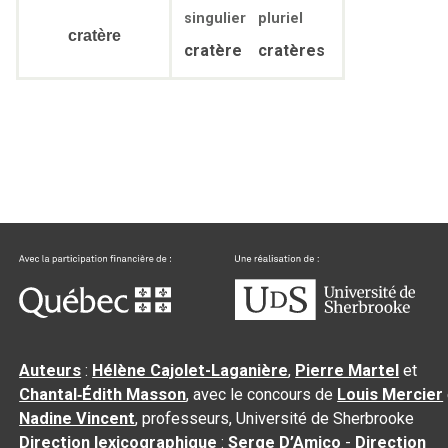
singulier
pluriel
cratère
cratère
cratères
Auteurs
:
Hélène Cajolet-Laganière
,
Pierre Martel
et
Chantal‑Édith Masson
, avec le concours de
Louis Mercier
Nadine Vincent
, professeurs, Université de Sherbrooke
Direction lexicographique
:
Serge D’Amico
-
Direction