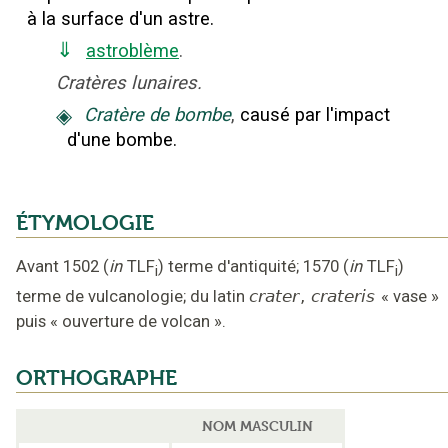
à la surface d'un astre.
⇓
astroblème
.
Cratères lunaires.
◈
Cratère de bombe
,
causé par l'impact
d'une bombe.
ÉTYMOLOGIE
Avant 1502
(
in
TLF
)
terme d'antiquité
;
1570
(
in
TLF
)
i
i
terme de vulcanologie
;
du latin
crater
,
crateris
«
vase
»
puis
«
ouverture de volcan
».
ORTHOGRAPHE
NOM MASCULIN