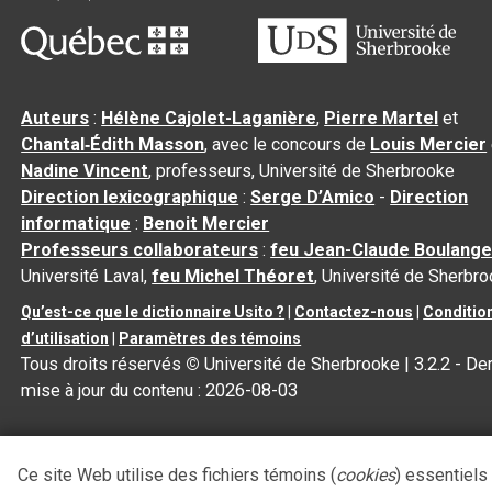
Auteurs
:
Hélène Cajolet-Laganière
,
Pierre Martel
et
Chantal‑Édith Masson
, avec le concours de
Louis Mercier
Nadine Vincent
, professeurs, Université de Sherbrooke
Direction lexicographique
:
Serge D’Amico
-
Direction
informatique
:
Benoit Mercier
Professeurs collaborateurs
:
feu Jean-Claude Boulange
Université Laval,
feu Michel Théoret
, Université de Sherbr
Qu’est-ce que le dictionnaire Usito ?
|
Contactez-nous
|
Conditio
d’utilisation
|
Paramètres des témoins
Tous droits réservés
©
Université de Sherbrooke |
3.2.2
- Der
mise à jour du contenu :
2026-08-03
Ce site Web utilise des fichiers témoins (
cookies
) essentiels