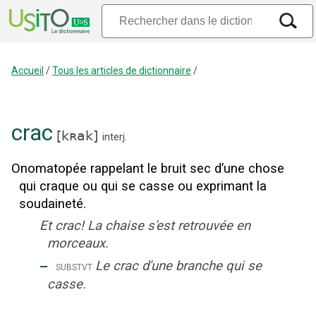
Accueil
/
Tous les articles de dictionnaire
/
crac
[
kʀak
]
interj.
Onomatopée rappelant le bruit sec d’une chose
qui craque ou qui se casse ou exprimant la
soudaineté.
Et crac! La chaise s'est retrouvée en
morceaux.
‒
Le crac d'une branche qui se
substvt
casse.