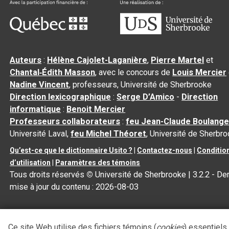
Auteurs
:
Hélène Cajolet-Laganière
,
Pierre Martel
et
Chantal‑Édith Masson
, avec le concours de
Louis Mercier
Nadine Vincent
, professeurs, Université de Sherbrooke
Direction lexicographique
:
Serge D’Amico
-
Direction
informatique
:
Benoit Mercier
Professeurs collaborateurs
:
feu Jean-Claude Boulange
Université Laval,
feu Michel Théoret
, Université de Sherbr
Qu’est-ce que le dictionnaire Usito ?
|
Contactez-nous
|
Conditio
d’utilisation
|
Paramètres des témoins
Tous droits réservés
©
Université de Sherbrooke |
3.2.2
- Der
mise à jour du contenu :
2026-08-03
Ce site Web utilise des fichiers témoins (
cookies
) essentiels