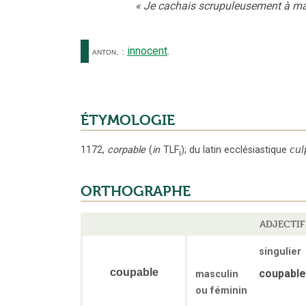
«
Je cachais scrupuleusement à m
innocent
.
anton.
:
ÉTYMOLOGIE
1172
,
corpable
(
in
TLF
);
du latin ecclésiastique
cul
i
ORTHOGRAPHE
ADJECTIF
singulier
coupable
coupable
masculin
ou féminin