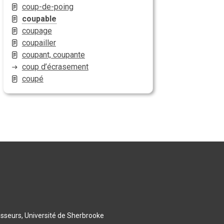
coup-de-poing
coupable
coupage
coupailler
coupant, coupante
coup d’écrasement
coupé
esseurs, Université de Sherbrooke