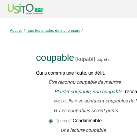
Accueil
/
Tous les articles de dictionnaire
/
coupable
[
kupabl
]
adj.
et
n.
Qui a commis une faute, un délit.
Être reconnu coupable de meurtre.
‒
Plaider coupable, non coupable
:
recon
‒
Ils
«
se sentaient coupables de l
par ext.
‒
Les coupables seront punis.
N.
◈
Condamnable.
(choses)
Une lecture coupable.