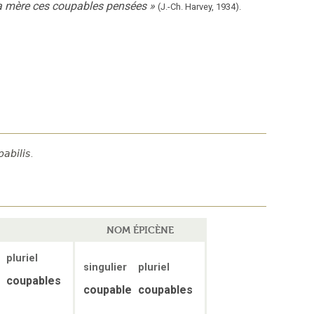
a mère ces coupables pensées
»
(J.-Ch. Harvey,
1934).
pabilis
.
NOM ÉPICÈNE
pluriel
singulier
pluriel
coupables
coupable
coupables