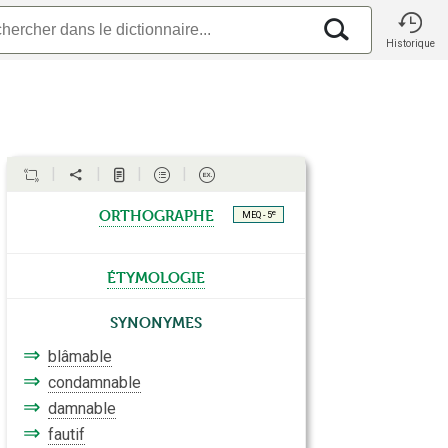
Historique
orthographe
e
MEQ - 5
étymologie
Synonymes
⇒
blâmable
⇒
condamnable
⇒
damnable
⇒
fautif