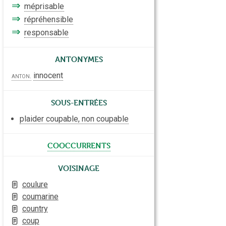
⇒
méprisable
⇒
répréhensible
⇒
responsable
Antonymes
innocent
anton.
Sous-entrées
plaider coupable, non coupable
cooccurrents
Voisinage
coulure
coumarine
country
coup