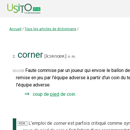
Accueil
/
Tous les articles de dictionnaire
/
corner
[
kɔʀnœʀ
]
2.
n.
m.
Faute commise par un joueur qui envoie le ballon der
soccer
remise en jeu par l'équipe adverse à partir d'un coin du te
l'équipe adverse.
⇒
coup de
pied
de coin
.
L’emploi de
corner
est parfois critiqué comme s
REM.