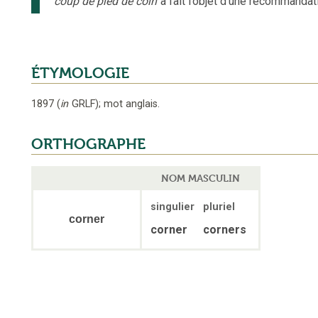
coup de pied de coin
a fait l’objet d’une recommandati
ÉTYMOLOGIE
1897
(
in
GRLF
);
mot anglais
.
ORTHOGRAPHE
NOM MASCULIN
singulier
pluriel
corner
corner
corners