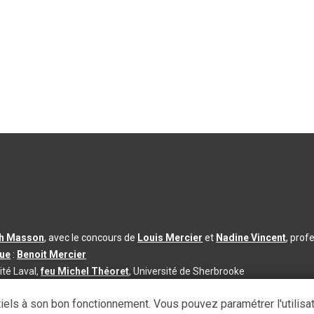
th Masson
, avec le concours de
Louis Mercier
et
Nadine Vincent
, prof
que
:
Benoit Mercier
ité Laval,
feu Michel Théoret
, Université de Sherbrooke
s d’utilisation
|
Paramètres des témoins
iels à son bon fonctionnement. Vous pouvez paramétrer l'utilisa
se à jour du contenu :
2026-08-03