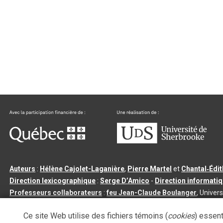
Auteurs
:
Hélène Cajolet-Laganière
,
Pierre Martel
et
Chantal‑Édi
Direction lexicographique
:
Serge D’Amico
-
Direction informati
Professeurs collaborateurs
:
feu Jean-Claude Boulanger
, Univers
Qu’est-ce que le dictionnaire Usito ?
|
Contactez-nous
|
Condition
Ce site Web utilise des fichiers témoins (
cookies
) essent
Tous droits réservés
©
Université de Sherbrooke |
3.2.2
- Dernière mi