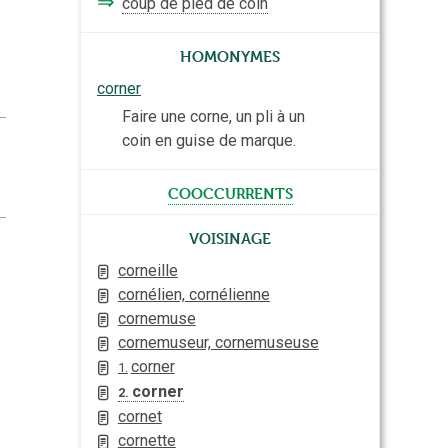
⇒
coup de pied de coin
Homonymes
corner
Faire une corne, un pli à un
coin en guise de marque.
cooccurrents
Voisinage
corneille
cornélien, cornélienne
cornemuse
cornemuseur, cornemuseuse
corner
1.
corner
2.
cornet
cornette