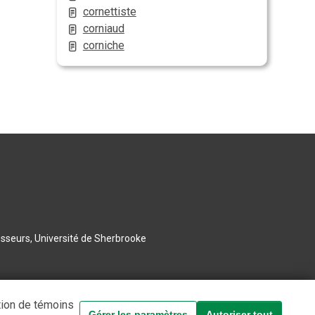
cornettiste
corniaud
corniche
esseurs, Université de Sherbrooke
tion de témoins
Gérer les paramètres
Autoriser tout