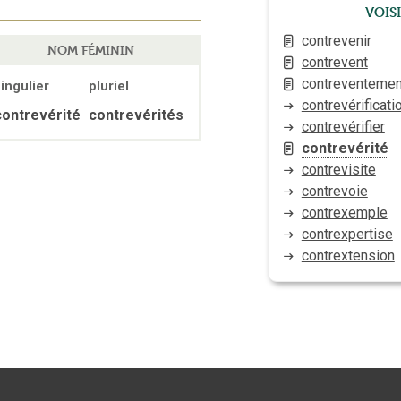
Vois
contrevenir
NOM FÉMININ
contrevent
contreventemen
ingulier
pluriel
contrevérificati
contrevérité
contrevérités
contrevérifier
contrevérité
contrevisite
contrevoie
contrexemple
contrexpertise
contrextension