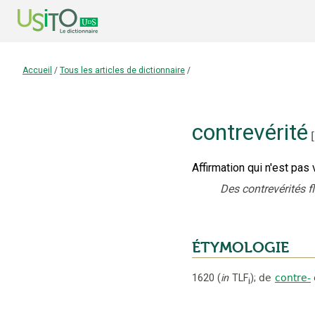
Accueil
/
Tous les articles de dictionnaire
/
contrevérité
[
Affirmation qui n'est pas 
Des contrevérités f
ÉTYMOLOGIE
1620
(
in
TLF
);
de
contre-
i