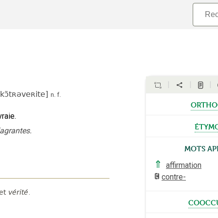
kɔ̃tʀəveʀite
]
n.
f.
ortho
vraie.
étym
lagrantes.
Mots ap
⇑
affirmation
contre-
et
vérité
.
coocc