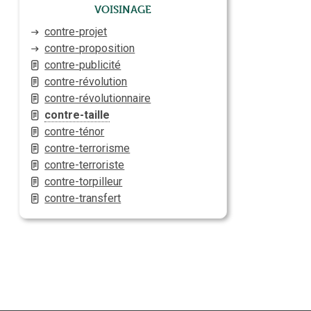
Voisinage
contre-projet
contre-proposition
contre-publicité
contre-révolution
contre-révolutionnaire
contre-taille
contre-ténor
contre-terrorisme
contre-terroriste
contre-torpilleur
contre-transfert