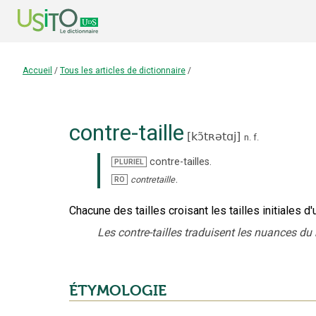
Accueil
/
Tous les articles de dictionnaire
/
contre-taille
[
kɔ̃tʀətɑj
]
n.
f.
contre-tailles
.
PLURIEL
.
contretaille
RO
Chacune des tailles croisant les tailles initiales d
Les contre-tailles traduisent les nuances du
ÉTYMOLOGIE