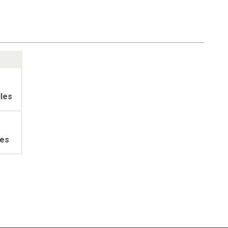
lles
les