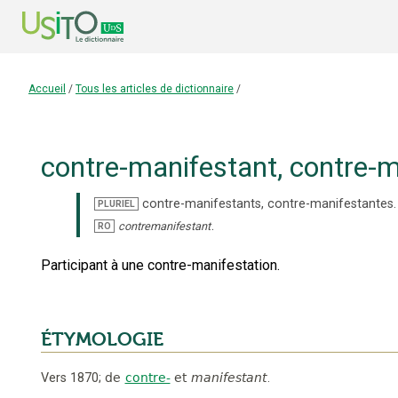
Accueil
/
Tous les articles de dictionnaire
/
contre-manifestant
,
contre-m
contre-manifestants
,
contre-manifestantes
.
PLURIEL
.
contremanifestant
RO
Participant à une contre-manifestation.
ÉTYMOLOGIE
Vers 1870
;
de
contre-
et
manifestant
.