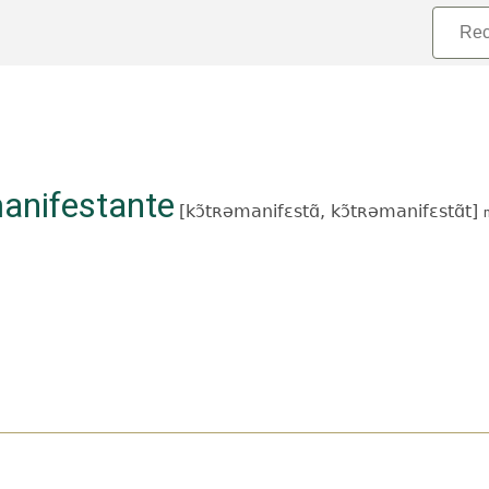
anifestante
[
kɔ̃tʀəmanifɛstɑ̃,
kɔ̃tʀəmanifɛstɑ̃t
]
n