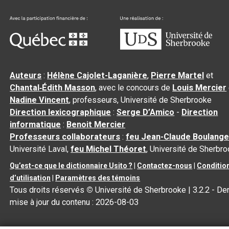
Auteurs
:
Hélène Cajolet-Laganière
,
Pierre Martel
et
Chantal‑Édith Masson
, avec le concours de
Louis Mercier
Nadine Vincent
, professeurs, Université de Sherbrooke
Direction lexicographique
:
Serge D’Amico
-
Direction
informatique
:
Benoit Mercier
Professeurs collaborateurs
:
feu Jean-Claude Boulange
Université Laval,
feu Michel Théoret
, Université de Sherbr
Qu’est-ce que le dictionnaire Usito ?
|
Contactez-nous
|
Conditio
d’utilisation
|
Paramètres des témoins
Tous droits réservés
©
Université de Sherbrooke |
3.2.2
- Der
mise à jour du contenu :
2026-08-03