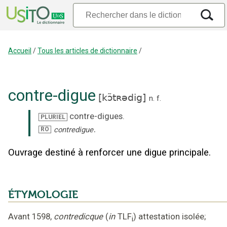
Accueil
/
Tous les articles de dictionnaire
/
contre-digue
[
kɔ̃tʀədig
]
n.
f.
contre-digues
.
PLURIEL
.
contredigue
RO
Ouvrage destiné à renforcer une digue principale.
ÉTYMOLOGIE
Avant 1598
,
contredicque
(
in
TLF
)
attestation isolée
;
i