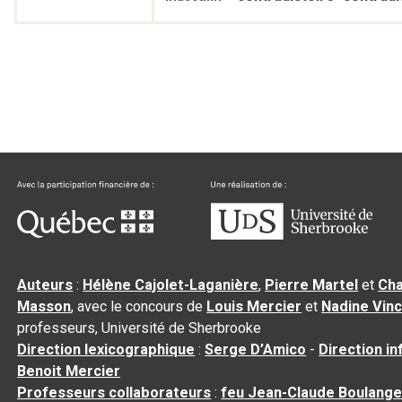
Auteurs
:
Hélène Cajolet-Laganière
,
Pierre Martel
et
Cha
Masson
, avec le concours de
Louis Mercier
et
Nadine Vin
professeurs, Université de Sherbrooke
Direction lexicographique
:
Serge D’Amico
-
Direction i
Benoit Mercier
Professeurs collaborateurs
:
feu Jean-Claude Boulange