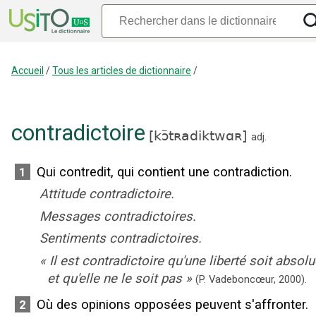
Accueil
/
Tous les articles de dictionnaire
/
contradictoire
[
kɔ̃tʀadiktwɑʀ
]
adj.
Qui contredit, qui contient une contradiction.
1
Attitude contradictoire.
Messages contradictoires.
Sentiments contradictoires.
«
Il est contradictoire qu'une liberté soit absol
et qu'elle ne le soit pas
»
(P. Vadeboncœur,
2000).
Où des opinions opposées peuvent s'affronter.
2