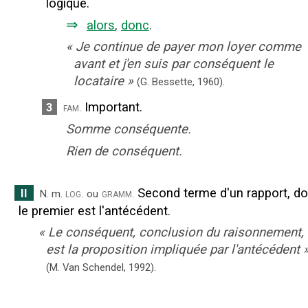
logique.
⇒
alors
,
donc
.
«
Je continue de payer mon loyer comme
avant et j'en suis par conséquent le
locataire
»
(G. Bessette,
1960).
Important.
3
fam.
Somme conséquente.
Rien de conséquent.
Second terme d'un rapport, do
II
log.
gramm.
N.
m.
ou
le premier est l'antécédent.
«
Le conséquent, conclusion du raisonnement,
est la proposition impliquée par l'antécédent
(M. Van Schendel,
1992).