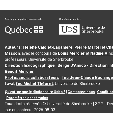
Auteurs
:
Hélène Cajolet-Laganière
,
Pierre Martel
et
Cha
Masson
, avec le concours de
Louis Mercier
et
Nadine Vin
professeurs, Université de Sherbrooke
Direction lexicographique
:
Serge D’Amico
-
Direction i
Benoit Mercier
Professeurs collaborateurs
:
feu Jean-Claude Boulange
Laval,
feu Michel Théoret
, Université de Sherbrooke
Qu’est-ce que le dictionnaire Usito ?
|
Contactez-nous
|
Condition
|
Paramètres des témoins
Tous droits réservés
©
Université de Sherbrooke |
3.2.2
- Der
jour du contenu :
2026-08-03