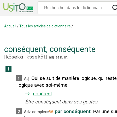
Accueil
/
Tous les articles de dictionnaire
/
conséquent
,
conséquente
[
kɔ̃sekɑ̃,
kɔ̃sekɑ̃t
]
adj.
et
n.
m.
I
Qui se suit de manière logique, qui reste
1
Adj.
logique avec soi-même.
⇒
cohérent
.
Être conséquent dans ses gestes.
par conséquent
.
Par une sui
2
Adv. complexe